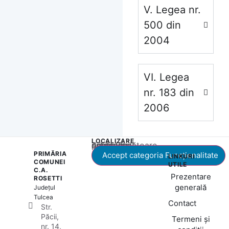
V. Legea nr.
500 din
2004
VI. Legea
nr. 183 din
2006
LOCALIZARE
Acest conținut este blocat până când acceptați categoria corespunzătoare de cookie-uri.
PRIMĂRIA
Accept categoria Funcționalitate
LINKURI
COMUNEI
UTILE
C.A.
Prezentare
ROSETTI
generală
Județul
Tulcea
Contact
Str.
Păcii,
Termeni și
nr. 14,