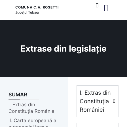
COMUNA C.A. ROSETTI
Județul
Tulcea
și serviciile publice
Extrase din legislație
I. Extras din
SUMAR
Constituția
I. Extras din
României
Constituția României
II. Carta europeană a