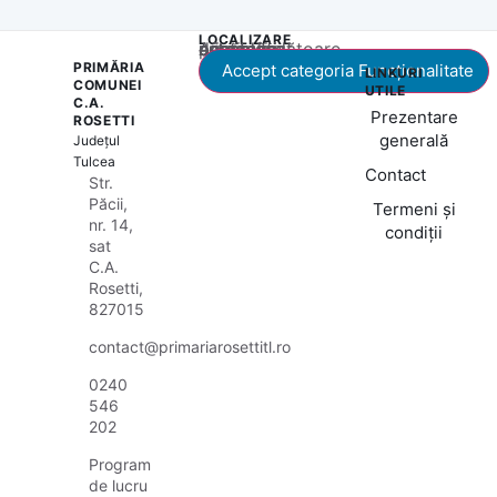
LOCALIZARE
Acest conținut este blocat până când acceptați categoria corespunzătoare de cookie-uri.
PRIMĂRIA
Accept categoria Funcționalitate
LINKURI
COMUNEI
UTILE
C.A.
Prezentare
ROSETTI
generală
Județul
Tulcea
Contact
Str.
Păcii,
Termeni și
nr. 14,
condiții
sat
C.A.
Rosetti,
827015
contact@primariarosettitl.ro
0240
546
202
Program
de lucru