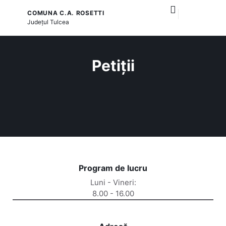
COMUNA C.A. ROSETTI
și serviciile publice
Județul
Tulcea
Petiții
Program de lucru
Luni - Vineri:
8.00 - 16.00