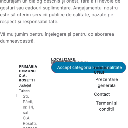
Încurajăm un dialog deschis și onest, fără a fi nevoie de
gesturi sau cadouri suplimentare. Angajamentul nostru
este să oferim servicii publice de calitate, bazate pe
respect și responsabilitate.
Vă mulțumim pentru înțelegere și pentru colaborarea
dumneavoastră!
LOCALIZARE
Acest conținut este blocat până când acceptați categoria corespunzătoare de cookie-uri.
PRIMĂRIA
Accept categoria Funcționalitate
LINKURI
COMUNEI
UTILE
C.A.
Prezentare
ROSETTI
generală
Județul
Tulcea
Contact
Str.
Păcii,
Termeni și
nr. 14,
condiții
sat
C.A.
Rosetti,