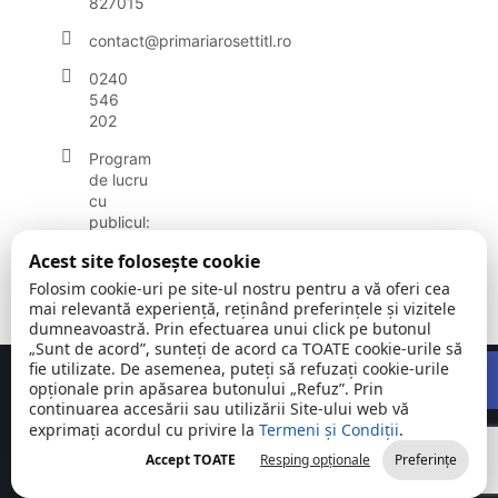
827015
contact@primariarosettitl.ro
0240
546
202
Program
de lucru
cu
publicul:
luni -
Acest site folosește cookie
vineri
08:00 –
Folosim cookie-uri pe site-ul nostru pentru a vă oferi cea
16:00
mai relevantă experiență, reținând preferințele și vizitele
dumneavoastră. Prin efectuarea unui click pe butonul
„Sunt de acord”, sunteți de acord ca TOATE cookie-urile să
Open
fie utilizate. De asemenea, puteți să refuzați cookie-urile
Concept realizat de
Big Media Relații Publice SRL
opționale prin apăsarea butonului „Refuz”. Prin
continuarea accesării sau utilizării Site-ului web vă
exprimați acordul cu privire la
Comuna C.A.
Termeni și Condiții
©
Toate
.
Rosetti | Județul
2026
drepturile
Accept TOATE
Resping opționale
Preferințe
Tulcea
rezervate