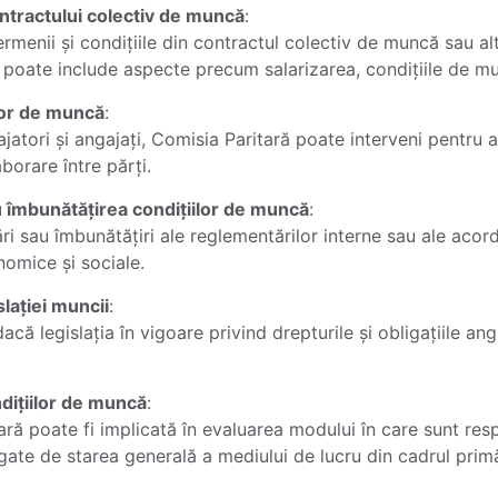
ntractului colectiv de muncă
:
rmenii și condițiile din contractul colectiv de muncă sau alt
 poate include aspecte precum salarizarea, condițiile de m
elor de muncă
:
jatori și angajați, Comisia Paritară poate interveni pentru a 
borare între părți.
 îmbunătățirea condițiilor de muncă
:
 sau îmbunătățiri ale reglementărilor interne sau ale acord
nomice și sociale.
lației muncii
:
acă legislația în vigoare privind drepturile și obligațiile an
dițiilor de muncă
:
tară poate fi implicată în evaluarea modului în care sunt re
gate de starea generală a mediului de lucru din cadrul primă