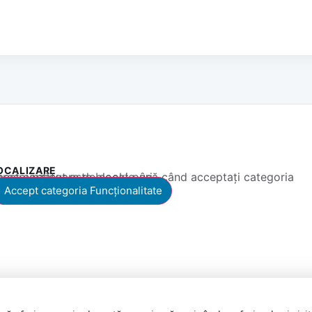
OCALIZARE
 conținut este blocat până când acceptați categoria corespunzătoare de cookie-uri.
Accept categoria Funcționalitate