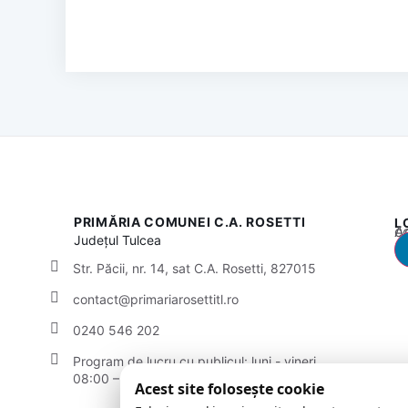
PRIMĂRIA COMUNEI C.A. ROSETTI
L
Acest
Județul
Tulcea
Str. Păcii, nr. 14, sat C.A. Rosetti, 827015
contact@primariarosettitl.ro
0240 546 202
Program de lucru cu publicul:
luni - vineri
08:00 – 16:00
Acest site folosește cookie