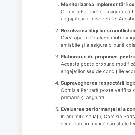
Monitorizarea implementării co
Comisia Paritară se asigură că te
angajați sunt respectate. Acesta
Rezolvarea litigiilor și conflict
Dacă apar neînțelegeri între anga
amiabile și a asigura o bună cola
Elaborarea de propuneri pentru
Aceasta poate propune modificări
angajaților sau de condițiile eco
Supravegherea respectării legis
Comisia Paritară poate verifica d
primărie și angajați.
Evaluarea performanței și a con
În anumite situații, Comisia Pari
securitate în muncă sau altele le