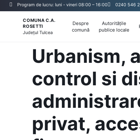
Program de lucru: luni - vineri 08:00 – 16:00
0240 546 
COMUNA C.A.
Despre
Autoritățile
ROSETTI
comună
publice locale
Județul
Tulcea
Urbanism, a
control si di
administrar
privat, acce