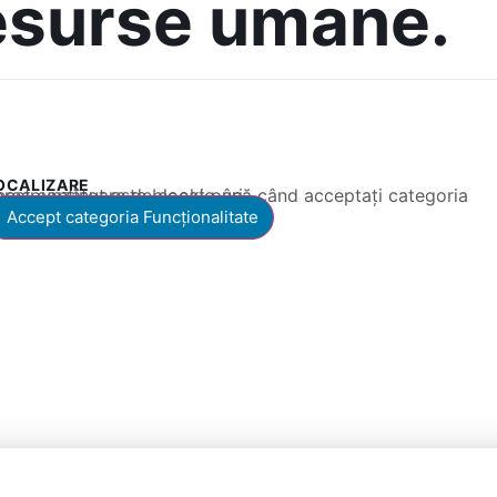
resurse umane.
OCALIZARE
 conținut este blocat până când acceptați categoria corespunzătoare de cookie-uri.
Accept categoria Funcționalitate