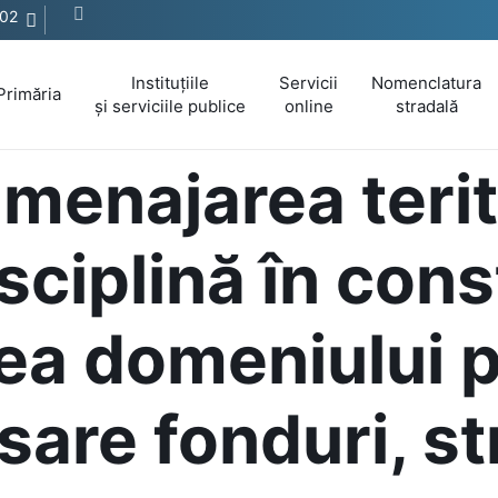
202
Instituțiile
Servicii
Nomenclatura
Primăria
și serviciile publice
online
stradală
menajarea terito
sciplină în cons
ea domeniului p
sare fonduri, s