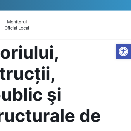
Monitorul
Oficial Local
Open
riului,
trucții,
ublic şi
tructurale de