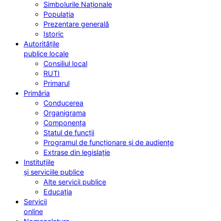
Simbolurile Naționale
Populația
Prezentare generală
Istoric
Autoritățile
publice locale
Consiliul local
RUTI
Primarul
Primăria
Conducerea
Organigrama
Componența
Statul de funcții
Programul de funcționare și de audiențe
Extrase din legislație
Instituțiile
și serviciile publice
Alte servicii publice
Educația
Servicii
online